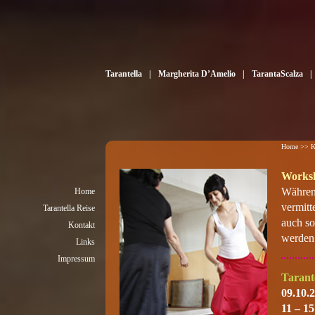
Tarantella
|
Margherita D’Amelio
|
TarantaScalza
|
Über die Tarantella
Vita
Geschichte
Auftritte
Musik & Tanzformen
Home
>>
K
Works
Während
Home
vermit
Tarantella Reise
auch so
Kontakt
werden 
Links
Impressum
Tarant
09.10.
11 – 1