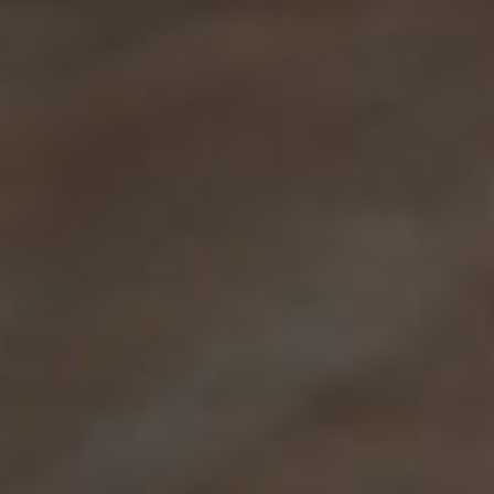
So. 29
Termin
So. 10.
Zeit:
im
Ort:
Kop
Hambur
Anmeld
werden 
Worksh
Eine R
Ziel di
durch e
hilft u
Gefühle
Chan M
diese s
Hauptor
den Kla