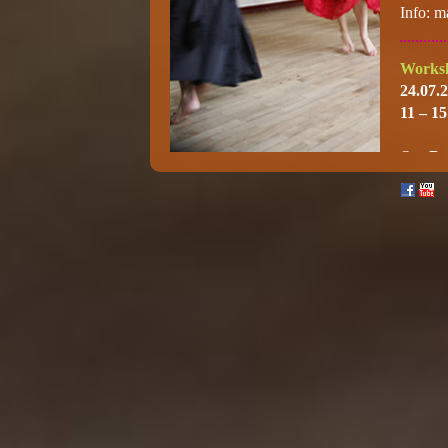
Info:
ma
Works
24.07.
11 – 1
Ort:
Da
Hamburg
Brookto
20457 
www.da
Works
Kurs:
E
Tarant
Termin