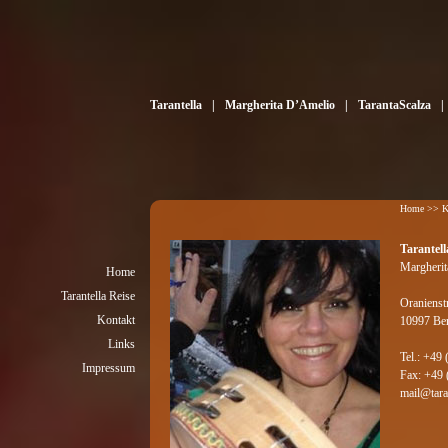
Tarantella
|
Margherita D’Amelio
|
TarantaScalza
|
Über die Tarantella
Vita
Geschichte
Auftritte
Musik & Tanzformen
Home
>>
K
Tarantell
Margherit
Home
Tarantella Reise
Oranienst
Kontakt
10997 Ber
Links
Tel.: +49
Impressum
Fax: +49 
mail@taran